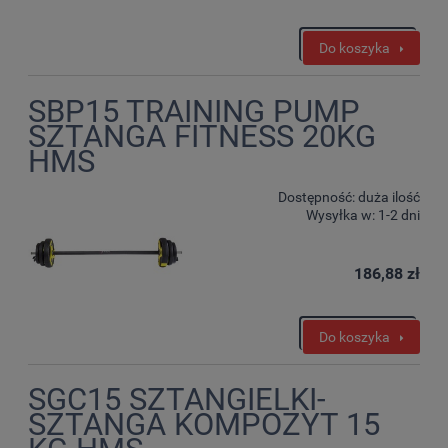
Do koszyka
SBP15 TRAINING PUMP
SZTANGA FITNESS 20KG
HMS
Dostępność:
duża ilość
Wysyłka w:
1-2 dni
186,88 zł
Do koszyka
SGC15 SZTANGIELKI-
SZTANGA KOMPOZYT 15