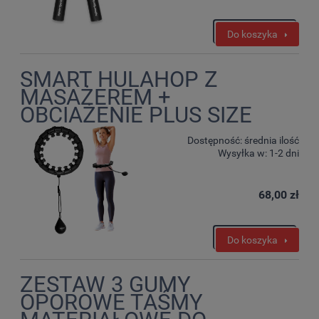
Do koszyka
SMART HULAHOP Z
MASAŻEREM +
OBCIAŻENIE PLUS SIZE
Dostępność:
średnia ilość
Wysyłka w:
1-2 dni
68,00 zł
Do koszyka
ZESTAW 3 GUMY
OPOROWE TAŚMY