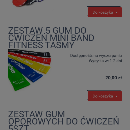
Do koszyka
ZESTAW 5 GUM DO
ĆWICZEŃ MINI BAND
FITNESS TAŚMY
Dostępność:
na wyczerpaniu
Wysyłka w:
1-2 dni
20,00 zł
Do koszyka
ZESTAW GUM
OPOROWYCH DO ĆWICZEŃ
5SZT.