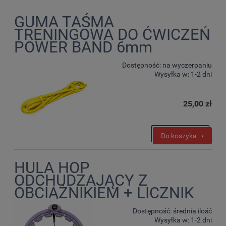
GUMA TAŚMA
TRENINGOWA DO ĆWICZEŃ
POWER BAND 6mm
Dostępność:
na wyczerpaniu
Wysyłka w:
1-2 dni
25,00 zł
Do koszyka
HULA HOP
ODCHUDZAJĄCY Z
OBCIĄŻNIKIEM + LICZNIK
Dostępność:
średnia ilość
Wysyłka w:
1-2 dni