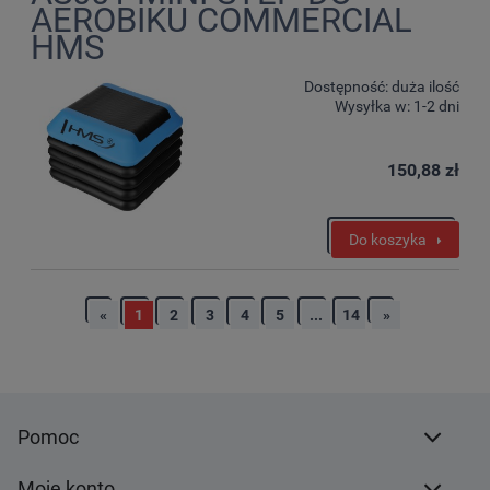
AEROBIKU COMMERCIAL
HMS
Dostępność:
duża ilość
Wysyłka w:
1-2 dni
150,88 zł
Do koszyka
«
1
2
3
4
5
...
14
»
Pomoc
Moje konto