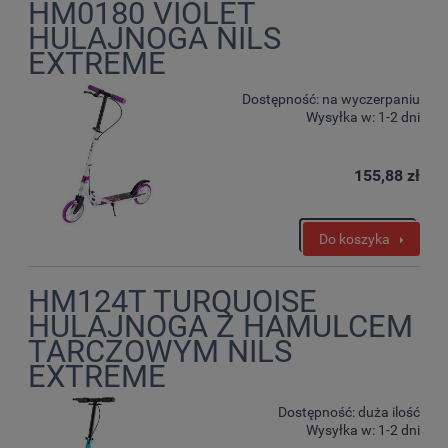
HM0180 VIOLET
HULAJNOGA NILS
EXTREME
Dostępność:
na wyczerpaniu
Wysyłka w:
1-2 dni
155,88 zł
Do koszyka
HM124T TURQUOISE
HULAJNOGA Z HAMULCEM
TARCZOWYM NILS
EXTREME
Dostępność:
duża ilość
Wysyłka w:
1-2 dni