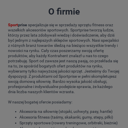
O firmie
Sport
prise
specjalizuje się w sprzedaży sprzętu fitness oraz
wszelkich akcesoriów sportowych. Sportprise tworzą ludzie,
którzy przez lata zdobywali wiedzę i doświadczenie, aby dziś
być jednym z najlepszych sklepów sportowych. Nasi specjaliści
z różnych branż towarów śledzą na bieżąco wszystkie trendy i
nowości na rynku. Cały czas poszerzamy swoją ofertę
produktów, aby każdy Kontrahent znalazł u nas to czego
potrzebuję. Sport od zawsze jest naszą pasją, co przekłada się
na to, że spośród bogatych ofert produktów na rynku,
wybieramy tylko najwyższej jakości sprzęt. Jesteśmy do Twojej
dyspozycji. Z produktami od Sportprise w pełni skompletujesz
swoją domową siłownię. Bardzo wysoka jakość obsługi,
profesjonalne i indywidualne podejście sprawia, że każdego
dnia liczba naszych klientów wzrasta.
W naszej bogatej ofercie posiadamy:
Akcesoria na siłownię (stojaki, uchwyty, pasy, hantle)
Akcesoria fitness (taśmy, skakanki, gumy, stepy, piłki)
Sprzęty sportowe (rowery treningowe, orbitreki, bieżnie)