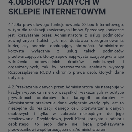
4.ODBIORCY DANYCH W
SKLEPIE INTERNETOWYM
4.1.Dla prawidłowego funkcjonowania Sklepu Internetowego,
w tym dla realizacji zawieranych Umów Sprzedaży konieczne
jest korzystanie przez Administratora z usług podmiotów
zewnętrznych (takich jak np. dostawca oprogramowania,
kurier, czy podmiot obsługujący płatności). Administrator
korzysta wyłącznie z usług takich podmiotów
przetwarzających, którzy zapewniają wystarczające gwarancje
wdrożenia odpowiednich środków technicznych i
organizacyjnych, tak by przetwarzanie spełniało wymogi
Rozporządzenia RODO i chroniło prawa osób, których dane
dotyczą.
4.2.Przekazanie danych przez Administratora nie następuje w
każdym wypadku i nie do wszystkich wskazanych w polityce
prywatności odbiorców lub kategorii odbiorców –
Administrator przekazuje dane wyłącznie wtedy, gdy jest to
niezbędne do realizacji danego celu przetwarzania danych
osobowych i tylko w zakresie niezbędnym do jego
zrealizowania. Przykładowo, jeżeli Klient korzysta z odbioru
osobistego, to jego dane nie będą przekazywane
przewoźnikowi współpracującemu z Administratorem.