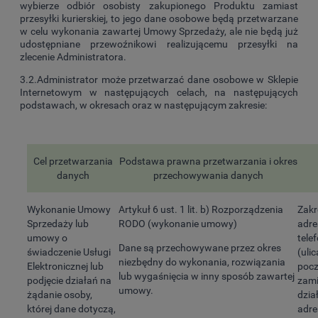
wybierze odbiór osobisty zakupionego Produktu zamiast
przesyłki kurierskiej, to jego dane osobowe będą przetwarzane
w celu wykonania zawartej Umowy Sprzedaży, ale nie będą już
udostępniane przewoźnikowi realizującemu przesyłki na
zlecenie Administratora.
3.2.Administrator może przetwarzać dane osobowe w Sklepie
Internetowym w następujących celach, na następujących
podstawach, w okresach oraz w następującym zakresie:
Cel przetwarzania
Podstawa prawna przetwarzania i okres
danych
przechowywania danych
Wykonanie Umowy
Artykuł 6 ust. 1 lit. b) Rozporządzenia
Zakr
Sprzedaży lub
RODO (wykonanie umowy)
adre
umowy o
tele
Dane są przechowywane przez okres
świadczenie Usługi
(uli
niezbędny do wykonania, rozwiązania
Elektronicznej lub
pocz
lub wygaśnięcia w inny sposób zawartej
podjęcie działań na
zami
umowy.
żądanie osoby,
dział
której dane dotyczą,
adre