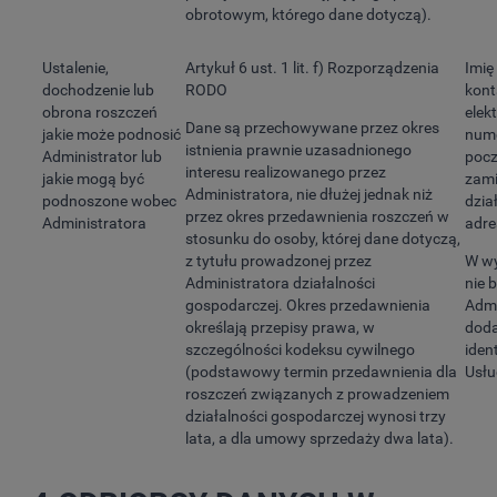
obrotowym, którego dane dotyczą).
Ustalenie,
Artykuł 6 ust. 1 lit. f) Rozporządzenia
Imię
dochodzenie lub
RODO
kont
obrona roszczeń
elek
Dane są przechowywane przez okres
jakie może podnosić
nume
istnienia prawnie uzasadnionego
Administrator lub
pocz
interesu realizowanego przez
jakie mogą być
zami
Administratora, nie dłużej jednak niż
podnoszone wobec
dział
przez okres przedawnienia roszczeń w
Administratora
adre
stosunku do osoby, której dane dotyczą,
z tytułu prowadzonej przez
W wy
Administratora działalności
nie 
gospodarczej. Okres przedawnienia
Admi
określają przepisy prawa, w
doda
szczególności kodeksu cywilnego
iden
(podstawowy termin przedawnienia dla
Usłu
roszczeń związanych z prowadzeniem
działalności gospodarczej wynosi trzy
lata, a dla umowy sprzedaży dwa lata).