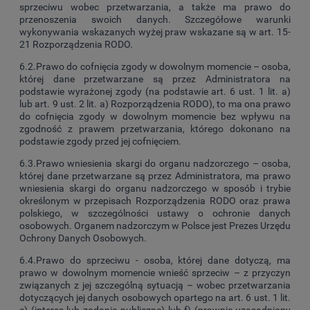
sprzeciwu wobec przetwarzania, a także ma prawo do
przenoszenia swoich danych. Szczegółowe warunki
wykonywania wskazanych wyżej praw wskazane są w art. 15-
21 Rozporządzenia RODO.
6.2.Prawo do cofnięcia zgody w dowolnym momencie – osoba,
której dane przetwarzane są przez Administratora na
podstawie wyrażonej zgody (na podstawie art. 6 ust. 1 lit. a)
lub art. 9 ust. 2 lit. a) Rozporządzenia RODO), to ma ona prawo
do cofnięcia zgody w dowolnym momencie bez wpływu na
zgodność z prawem przetwarzania, którego dokonano na
podstawie zgody przed jej cofnięciem.
6.3.Prawo wniesienia skargi do organu nadzorczego – osoba,
której dane przetwarzane są przez Administratora, ma prawo
wniesienia skargi do organu nadzorczego w sposób i trybie
określonym w przepisach Rozporządzenia RODO oraz prawa
polskiego, w szczególności ustawy o ochronie danych
osobowych. Organem nadzorczym w Polsce jest Prezes Urzędu
Ochrony Danych Osobowych.
6.4.Prawo do sprzeciwu - osoba, której dane dotyczą, ma
prawo w dowolnym momencie wnieść sprzeciw – z przyczyn
związanych z jej szczególną sytuacją – wobec przetwarzania
dotyczących jej danych osobowych opartego na art. 6 ust. 1 lit.