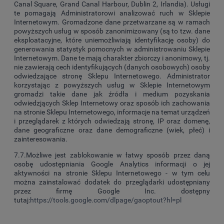
Canal Square, Grand Canal Harbour, Dublin 2, Irlandia). Usługi
te pomagają Administratorowi analizować ruch w Sklepie
Internetowym. Gromadzone dane przetwarzane są w ramach
powyższych usług w sposób zanonimizowany (są to tzw. dane
eksploatacyjne, które uniemożliwiają identyfikację osoby) do
generowania statystyk pomocnych w administrowaniu Sklepie
Internetowym. Dane te mają charakter zbiorczy i anonimowy, tj.
nie zawierają cech identyfikujących (danych osobowych) osoby
odwiedzające stronę Sklepu Internetowego. Administrator
korzystając z powyższych usług w Sklepie Internetowym
gromadzi takie dane jak źródła i medium pozyskania
odwiedzjących Sklep Internetowy oraz sposób ich zachowania
na stronie Sklepu Internetowego, informacje na temat urządzeń
i przeglądarek z których odwiedzają stronę, IP oraz domenę,
dane geograficzne oraz dane demograficzne (wiek, płeć) i
zainteresowania.
7.7.Możliwe jest zablokowanie w łatwy sposób przez daną
osobę udostępniania Google Analytics informacji o jej
aktywności na stronie Sklepu Internetowego - w tym celu
można zainstalować dodatek do przeglądarki udostępniany
przez firmę Google Inc. dostępny
tutaj:
https://tools.google.com/dlpage/gaoptout?hl=pl