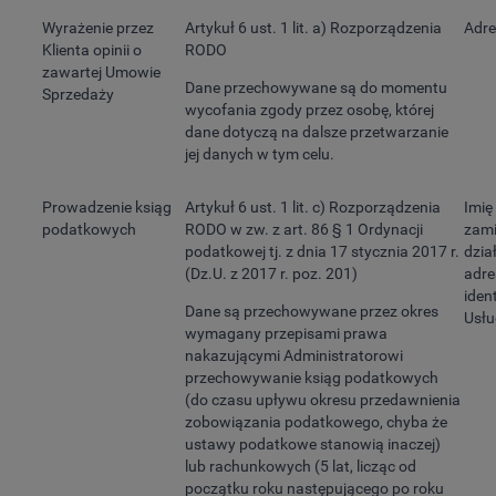
Wyrażenie przez
Artykuł 6 ust. 1 lit. a) Rozporządzenia
Adre
Klienta opinii o
RODO
zawartej Umowie
Dane przechowywane są do momentu
Sprzedaży
wycofania zgody przez osobę, której
dane dotyczą na dalsze przetwarzanie
jej danych w tym celu.
Prowadzenie ksiąg
Artykuł 6 ust. 1 lit. c) Rozporządzenia
Imię
podatkowych
RODO w zw. z art. 86 § 1 Ordynacji
zami
podatkowej tj. z dnia 17 stycznia 2017 r.
dział
(Dz.U. z 2017 r. poz. 201)
adre
iden
Dane są przechowywane przez okres
Usłu
wymagany przepisami prawa
nakazującymi Administratorowi
przechowywanie ksiąg podatkowych
(do czasu upływu okresu przedawnienia
zobowiązania podatkowego, chyba że
ustawy podatkowe stanowią inaczej)
lub rachunkowych (5 lat, licząc od
początku roku następującego po roku