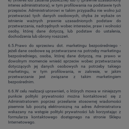
e) (interes lub zadania publiczne) lub f) (prawnie uzasadniony
interes administratora), w tym profilowania na podstawie tych
przepisów. Administratorowi w takim przypadku nie wolno już
przetwarzać tych danych osobowych, chyba że wykaże on
istnienie ważnych prawnie uzasadnionych podstaw do
przetwarzania, nadrzędnych wobec interesów, praw i wolności
osoby, której dane dotyczą, lub podstaw do ustalenia,
dochodzenia lub obrony roszczeń.
6.5.Prawo do sprzeciwu dot. marketingu bezpośredniego -
jeżeli dane osobowe są przetwarzane na potrzeby marketingu
bezpośredniego, osoba, której dane dotyczą, ma prawo w
dowolnym momencie wnieść sprzeciw wobec przetwarzania
dotyczących jej danych osobowych na potrzeby takiego
marketingu, w tym profilowania, w zakresie, w jakim
przetwarzanie jest związane z takim marketingiem
bezpośrednim.
6.6.W celu realizacji uprawnień, o których mowa w niniejszym
punkcie polityki prywatności można kontaktować się z
Administratorem poprzez przesłanie stosownej wiadomości
pisemnie lub pocztą elektroniczną na adres Administratora
wskazany na wstępie polityki prywatności lub korzystając z
formularza kontaktowego dostępnego na stronie Sklepu
Internetowego.