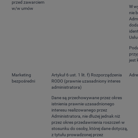
przed zawarciem
W wy
w/w umów
nie 
Admi
doda
iden
Usłu
Poda
przy
jest
Marketing
Artykuł 6 ust. 1 lit. f) Rozporządzenia
Adre
bezpośredni
RODO (prawnie uzasadniony interes
administratora)
Dane są przechowywane przez okres
istnienia prawnie uzasadnionego
interesu realizowanego przez
Administratora, nie dłużej jednak niż
przez okres przedawnienia roszczeń w
stosunku do osoby, której dane dotyczą,
z tytułu prowadzonej przez