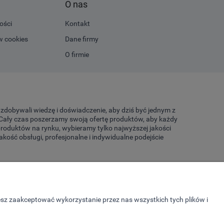
O nas
ości
Kontakt
w cookies
Dane firmy
O firmie
a zdobywali wiedzę i doświadczenie, aby dziś być jednym z
. Cały czas poszerzamy swoją ofertę produktów, aby każdy
 produktów na rynku, wybieramy tylko najwyższej jakości
kość obsługi, profesjonalne i indywidualne podejście
esz zaakceptować wykorzystanie przez nas wszystkich tych plików i
zybciej zrealizowane i wysyłane do klienta. Odpowiemy na