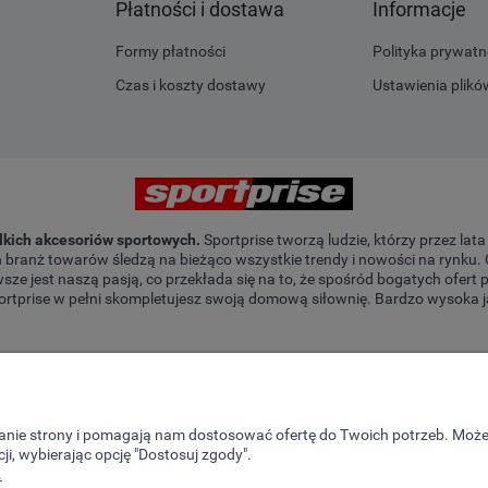
Płatności i dostawa
Informacje
Formy płatności
Polityka prywatn
Czas i koszty dostawy
Ustawienia plikó
elkich akcesoriów sportowych.
Sportprise tworzą ludzie, którzy przez lat
ch branż towarów śledzą na bieżąco wszystkie trendy i nowości na rynku
sze jest naszą pasją, co przekłada się na to, że spośród bogatych ofert
ortprise w pełni skompletujesz swoją domową siłownię. Bardzo wysoka ja
ałanie strony i pomagają nam dostosować ofertę do Twoich potrzeb. Moż
ji, wybierając opcję "Dostosuj zgody".
.
no naszych ludzi czuwa nad tym, aby każde zamówienia zostało jak najs