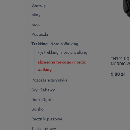
Śpiwory
Maty
Koce
Poduszki
Trekking i Nordic Walking
kije trekking i nordic walking
TN101 K
akcesoria trekking i nordic
NORDIC W
walking
9,00 zł
Pozostałe turystyka
Gry i Zabawy
Dom i Ogród
Boisko
Ręczniki plażowe
Tenis stołowy