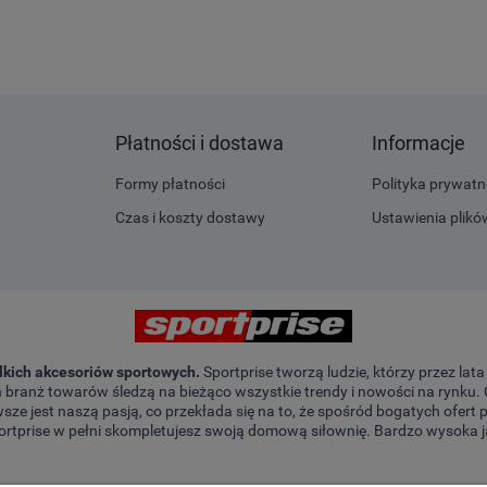
Płatności i dostawa
Informacje
Formy płatności
Polityka prywatn
Czas i koszty dostawy
Ustawienia plikó
elkich akcesoriów sportowych.
Sportprise tworzą ludzie, którzy przez lat
ch branż towarów śledzą na bieżąco wszystkie trendy i nowości na rynku
sze jest naszą pasją, co przekłada się na to, że spośród bogatych ofert
ortprise w pełni skompletujesz swoją domową siłownię. Bardzo wysoka ja