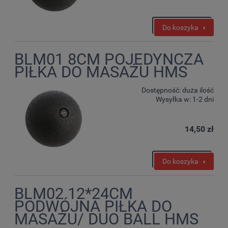
Do koszyka
BLM01 8CM POJEDYNCZA
PIŁKA DO MASAŻU HMS
Dostępność:
duża ilość
Wysyłka w:
1-2 dni
14,50 zł
Do koszyka
BLM02 12*24CM
PODWÓJNA PIŁKA DO
MASAŻU/ DUO BALL HMS