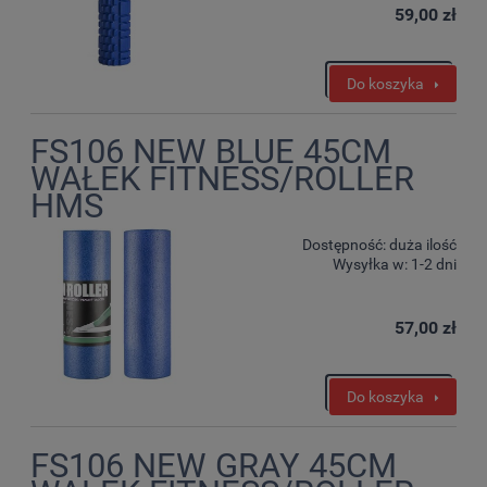
59,00 zł
Do koszyka
FS106 NEW BLUE 45CM
WAŁEK FITNESS/ROLLER
HMS
Dostępność:
duża ilość
Wysyłka w:
1-2 dni
57,00 zł
Do koszyka
FS106 NEW GRAY 45CM