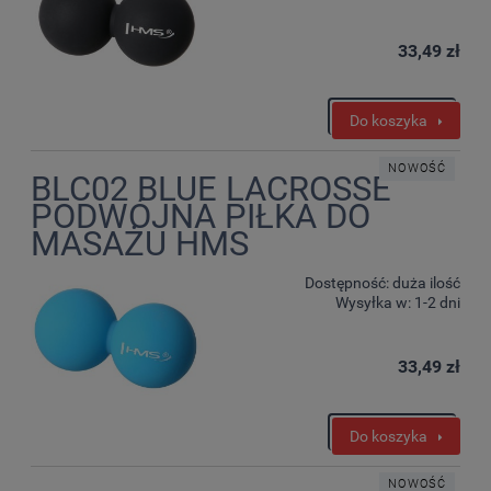
33,49 zł
Do koszyka
NOWOŚĆ
BLC02 BLUE LACROSSE
PODWÓJNA PIŁKA DO
MASAŻU HMS
Dostępność:
duża ilość
Wysyłka w:
1-2 dni
33,49 zł
Do koszyka
NOWOŚĆ