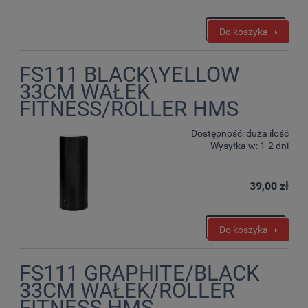
Do koszyka
FS111 BLACK\YELLOW
33CM WAŁEK
FITNESS/ROLLER HMS
Dostępność:
duża ilość
Wysyłka w:
1-2 dni
39,00 zł
Do koszyka
FS111 GRAPHITE/BLACK
33CM WAŁEK/ROLLER
FITNESS HMS