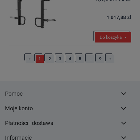
1 017,88 zł
Do koszyka
«
1
2
3
4
5
...
9
»
Pomoc
Moje konto
Płatności i dostawa
Informacje