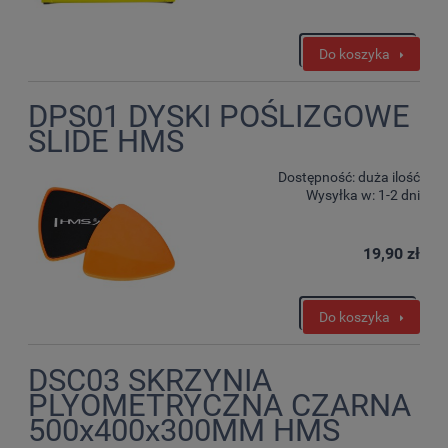
Do koszyka
DPS01 DYSKI POŚLIZGOWE
SLIDE HMS
Dostępność:
duża ilość
Wysyłka w:
1-2 dni
19,90 zł
Do koszyka
DSC03 SKRZYNIA
PLYOMETRYCZNA CZARNA
500x400x300MM HMS