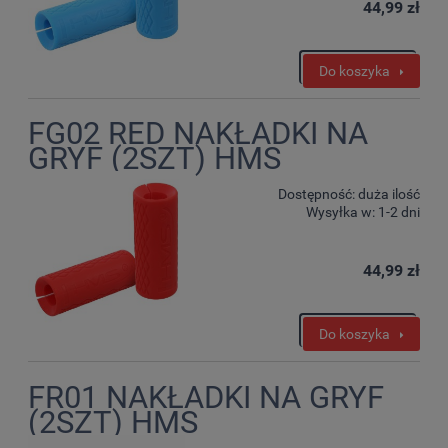
44,99 zł
Do koszyka
FG02 RED NAKŁADKI NA
GRYF (2SZT) HMS
Dostępność:
duża ilość
Wysyłka w:
1-2 dni
44,99 zł
Do koszyka
FR01 NAKŁADKI NA GRYF
(2SZT) HMS