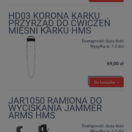
HD03 KORONA KARKU
PRZYRZĄD DO ĆWICZEŃ
MIĘŚNI KARKU HMS
Dostępność:
duża ilość
Wysyłka w:
1-2 dni
69,00 zł
Do koszyka
JAR1050 RAMIONA DO
WYCISKANIA JAMMER
ARMS HMS
Dostępność:
duża ilość
Wysyłka w:
1-2 dni