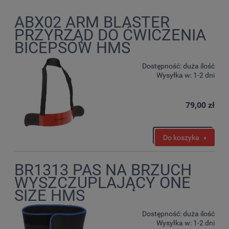
ABX02 ARM BLASTER
PRZYRZĄD DO ĆWICZENIA
BICEPSÓW HMS
Dostępność:
duża ilość
Wysyłka w:
1-2 dni
79,00 zł
Do koszyka
BR1313 PAS NA BRZUCH
WYSZCZUPLAJĄCY ONE
SIZE HMS
Dostępność:
duża ilość
Wysyłka w:
1-2 dni