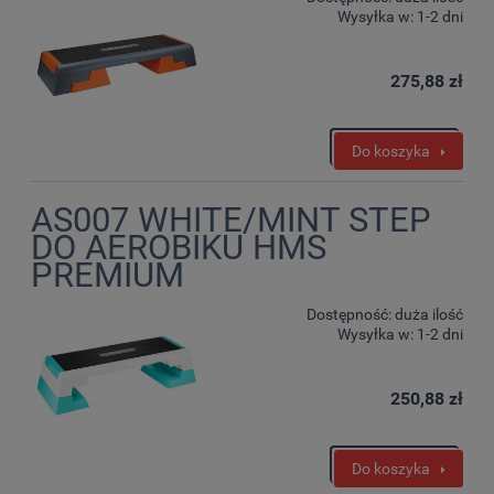
Wysyłka w:
1-2 dni
275,88 zł
Do koszyka
AS007 WHITE/MINT STEP
DO AEROBIKU HMS
PREMIUM
Dostępność:
duża ilość
Wysyłka w:
1-2 dni
250,88 zł
Do koszyka