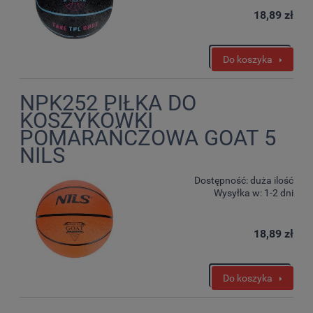
18,89 zł
Do koszyka
NPK252 PIŁKA DO
KOSZYKÓWKI
POMARAŃCZOWA GOAT 5
NILS
Dostępność:
duża ilość
Wysyłka w:
1-2 dni
18,89 zł
Do koszyka