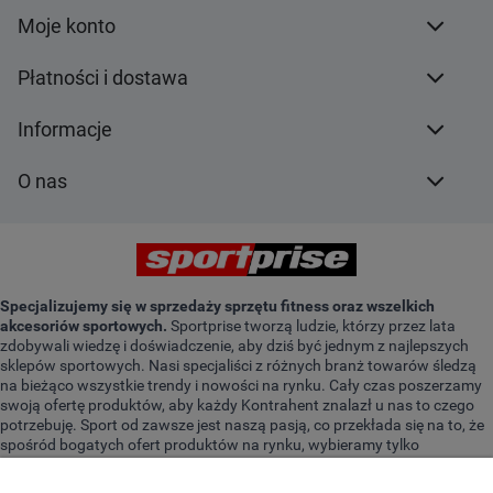
Moje konto
Płatności i dostawa
Informacje
O nas
Specjalizujemy się w sprzedaży sprzętu fitness oraz wszelkich
akcesoriów sportowych.
Sportprise tworzą ludzie, którzy przez lata
zdobywali wiedzę i doświadczenie, aby dziś być jednym z najlepszych
sklepów sportowych. Nasi specjaliści z różnych branż towarów śledzą
na bieżąco wszystkie trendy i nowości na rynku. Cały czas poszerzamy
swoją ofertę produktów, aby każdy Kontrahent znalazł u nas to czego
potrzebuję. Sport od zawsze jest naszą pasją, co przekłada się na to, że
spośród bogatych ofert produktów na rynku, wybieramy tylko
najwyższej jakości sprzęt. Jesteśmy do Twojej dyspozycji. Z produktami
od Sportprise w pełni skompletujesz swoją domową siłownię. Bardzo