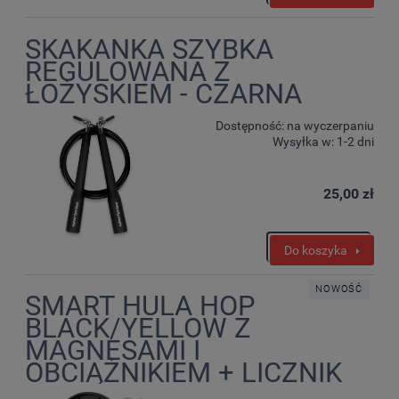
SKAKANKA SZYBKA
REGULOWANA Z
ŁOŻYSKIEM - CZARNA
Dostępność:
na wyczerpaniu
Wysyłka w:
1-2 dni
25,00 zł
Do koszyka
NOWOŚĆ
SMART HULA HOP
BLACK/YELLOW Z
MAGNESAMI I
OBCIĄŻNIKIEM + LICZNIK