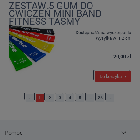
ZESTAW 5 GUM DO
ĆWICZEŃ MINI BAND
FITNESS TAŚMY
Dostępność:
na wyczerpaniu
Wysyłka w:
1-2 dni
20,00 zł
Do koszyka
«
1
2
3
4
5
...
26
»
Pomoc