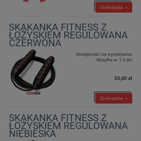
Do koszyka
SKAKANKA FITNESS Z
ŁOŻYSKIEM REGULOWANA
CZERWONA
Dostępność:
na wyczerpaniu
Wysyłka w:
1-2 dni
25,00 zł
Do koszyka
SKAKANKA FITNESS Z
ŁOŻYSKIEM REGULOWANA
NIEBIESKA