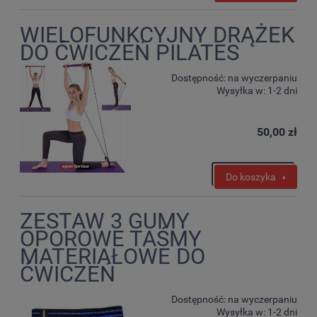
WIELOFUNKCYJNY DRĄŻEK
DO ĆWICZEŃ PILATES
Dostępność:
na wyczerpaniu
Wysyłka w:
1-2 dni
50,00 zł
Do koszyka
ZESTAW 3 GUMY
OPOROWE TAŚMY
MATERIAŁOWE DO
ĆWICZEŃ
Dostępność:
na wyczerpaniu
Wysyłka w:
1-2 dni