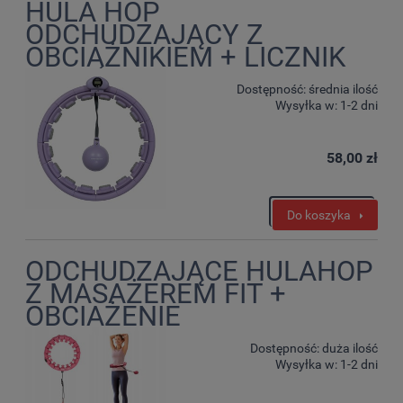
HULA HOP
ODCHUDZAJĄCY Z
OBCIĄŻNIKIEM + LICZNIK
Dostępność:
średnia ilość
Wysyłka w:
1-2 dni
58,00 zł
Do koszyka
ODCHUDZAJĄCE HULAHOP
Z MASAŻEREM FIT +
OBCIAŻENIE
Dostępność:
duża ilość
Wysyłka w:
1-2 dni