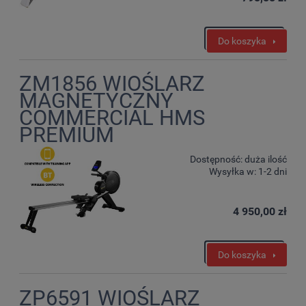
Do koszyka
ZM1856 WIOŚLARZ
MAGNETYCZNY
COMMERCIAL HMS
PREMIUM
Dostępność:
duża ilość
Wysyłka w:
1-2 dni
4 950,00 zł
Do koszyka
ZP6591 WIOŚLARZ