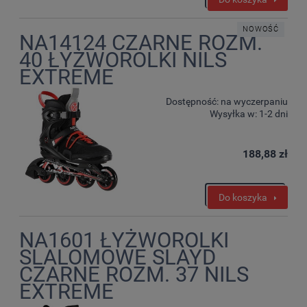
NOWOŚĆ
NA14124 CZARNE ROZM.
40 ŁYŻWOROLKI NILS
EXTREME
Dostępność:
na wyczerpaniu
Wysyłka w:
1-2 dni
188,88 zł
Do koszyka
NA1601 ŁYŻWOROLKI
SLALOMOWE SLAYD
CZARNE ROZM. 37 NILS
EXTREME