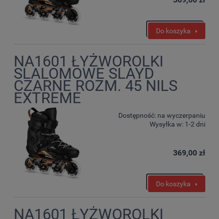
Do koszyka
NA1601 ŁYŻWOROLKI
SLALOMOWE SLAYD
CZARNE ROZM. 45 NILS
EXTREME
Dostępność:
na wyczerpaniu
Wysyłka w:
1-2 dni
369,00 zł
Do koszyka
NA1601 ŁYŻWOROLKI