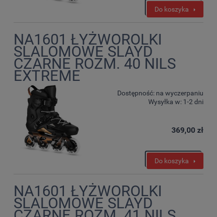
Do koszyka
NA1601 ŁYŻWOROLKI
SLALOMOWE SLAYD
CZARNE ROZM. 40 NILS
EXTREME
Dostępność:
na wyczerpaniu
Wysyłka w:
1-2 dni
369,00 zł
Do koszyka
NA1601 ŁYŻWOROLKI
SLALOMOWE SLAYD
CZARNE ROZM. 41 NILS