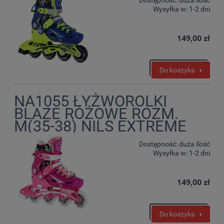
Wysyłka w:
1-2 dni
149,00 zł
Do koszyka
NA1055 ŁYŻWOROLKI
BLAZE RÓŻOWE ROZM.
M(35-38) NILS EXTREME
Dostępność:
duża ilość
Wysyłka w:
1-2 dni
149,00 zł
Do koszyka