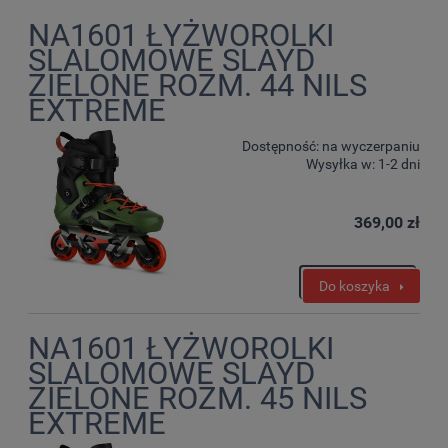
NA1601 ŁYŻWOROLKI
SLALOMOWE SLAYD
ZIELONE ROZM. 44 NILS
EXTREME
Dostępność:
na wyczerpaniu
Wysyłka w:
1-2 dni
369,00 zł
Do koszyka
NA1601 ŁYŻWOROLKI
SLALOMOWE SLAYD
ZIELONE ROZM. 45 NILS
EXTREME