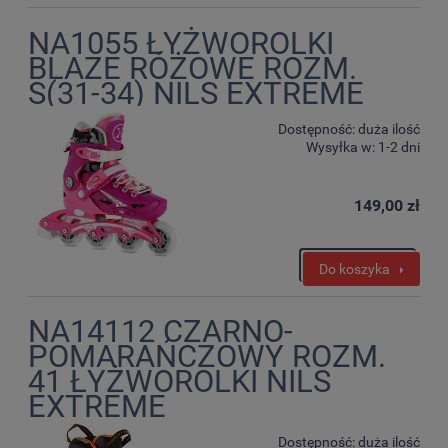
NA1055 ŁYŻWOROLKI
BLAZE RÓŻOWE ROZM.
S(31-34) NILS EXTREME
Dostępność:
duża ilość
Wysyłka w:
1-2 dni
149,00 zł
Do koszyka
NA14112 CZARNO-
POMARAŃCZOWY ROZM.
41 ŁYŻWOROLKI NILS
EXTREME
Dostępność:
duża ilość