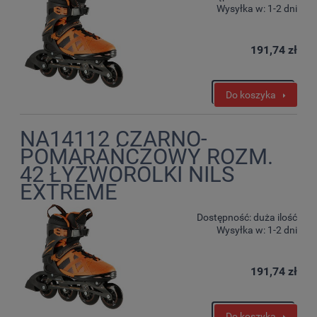
Wysyłka w:
1-2 dni
191,74 zł
Do koszyka
NA14112 CZARNO-
POMARAŃCZOWY ROZM.
42 ŁYŻWOROLKI NILS
EXTREME
Dostępność:
duża ilość
Wysyłka w:
1-2 dni
191,74 zł
Do koszyka