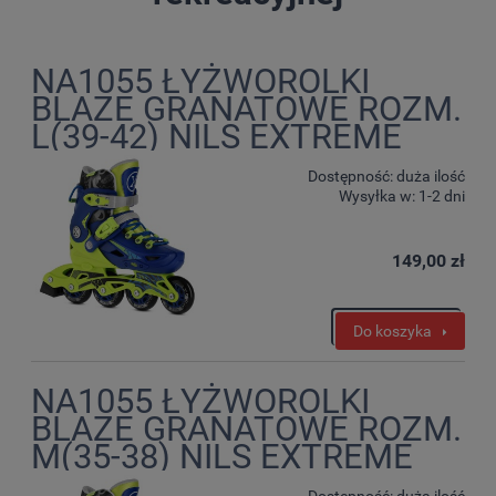
NA1055 ŁYŻWOROLKI
BLAZE GRANATOWE ROZM.
L(39-42) NILS EXTREME
Dostępność:
duża ilość
Wysyłka w:
1-2 dni
149,00 zł
Do koszyka
NA1055 ŁYŻWOROLKI
BLAZE GRANATOWE ROZM.
M(35-38) NILS EXTREME
Dostępność:
duża ilość