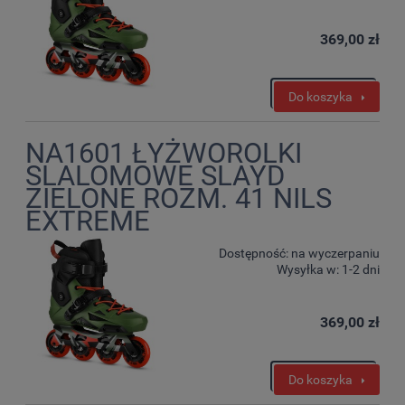
369,00 zł
Do koszyka
NA1601 ŁYŻWOROLKI
SLALOMOWE SLAYD
ZIELONE ROZM. 41 NILS
EXTREME
Dostępność:
na wyczerpaniu
Wysyłka w:
1-2 dni
369,00 zł
Do koszyka