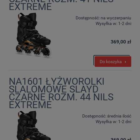
EXTREME
Dostępność:
na wyczerpaniu
Wysyłka w:
1-2 dni
369,00 zł
Do koszyka
NA1601 ŁYŻWOROLKI
SLALOMOWE SLAYD
CZARNE ROZM. 44 NILS
EXTREME
Dostępność:
średnia ilość
Wysyłka w:
1-2 dni
369,00 zł